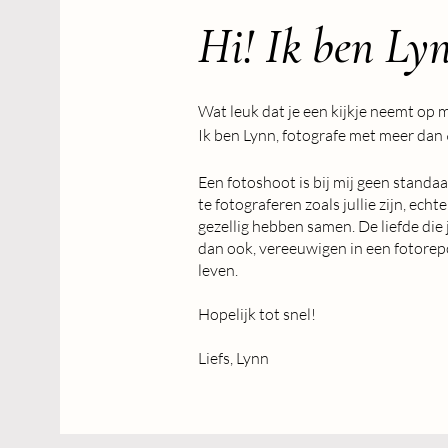
Hi! Ik ben Ly
Wat leuk dat je een kijkje neemt op m
Ik ben Lynn, fotografe met meer dan 6 
Ik ben opgegroeid in Ysselsteyn en 
Een fotoshoot is bij mij geen standaa
Milo in Hegelsom.

te fotograferen zoals jullie zijn, ech
gezellig hebben samen. De liefde die 
Gezelligheid staat bij mij centraal, 
dan ook, vereeuwigen in een fotorepo
koffietjes die overgaan in een goed gl
leven.
ik het meest van.

Hopelijk tot snel!
Sinds 2026 ben ik fulltime fotograaf 
van waardevolle momenten.

Liefs, Lynn
Wat begon als een hobby, groeide uit 
laten.

Mijn liefde voor fotografie ontstond t