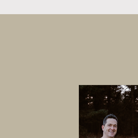
mijn eerste spiegelreflexcamera kree
ontwikkelen door ervaring en cursus