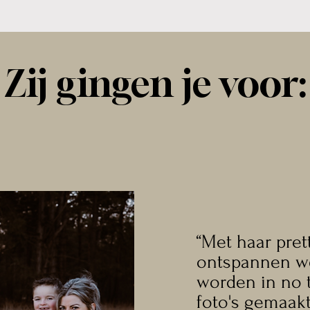
g. Vanaf dat moment ben ik mezelf blijven 
sen.
Zij gingen je voor:
“Met haar pret
ontspannen w
worden in no 
foto's gemaakt