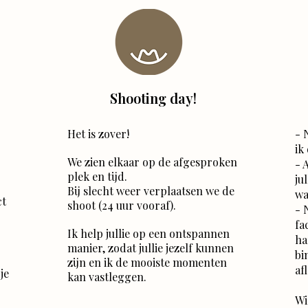
Shooting day!
Het is zover!
- 
ik
We zien elkaar op de afgesproken
- 
plek en tijd.
ju
Bij slecht weer verplaatsen we de
wa
ct
shoot (24 uur vooraf).
- 
fa
Ik help jullie op een ontspannen
ha
manier, zodat jullie jezelf kunnen
bi
zijn en ik de mooiste momenten
af
je
kan vastleggen.
Wi