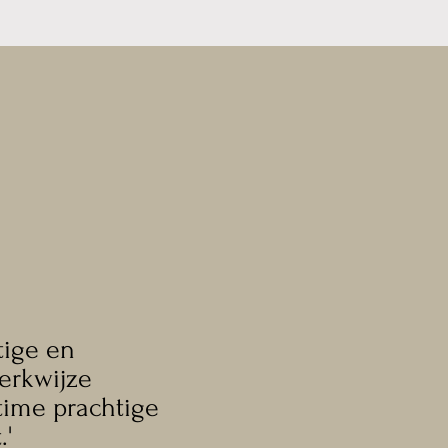
tige en
erkwijze
time prachtige
.'