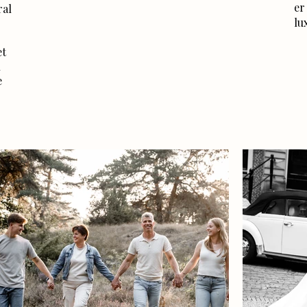
er
ral
lu
et
n
e