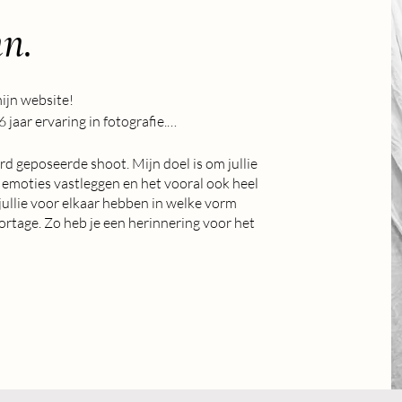
nn.
ijn website!

jaar ervaring in fotografie.

woon samen met mijn vriend Roy en hond 
rd geposeerde shoot. Mijn doel is om jullie
te emoties vastleggen en het vooral ook heel
jullie voor elkaar hebben in welke vorm
een Bourgondiër pur sang. Samen eten, 
rtage. Zo heb je een herinnering voor het
as wijn, en tijd met familie… daar geniet 
en werk ik elke dag aan het vastleggen 
tot een passie die ik niet meer los kon 
ijdens mijn creatieve opleiding, toen ik 