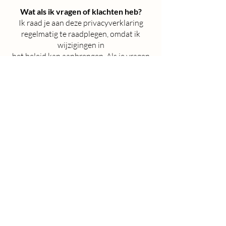
Wat als ik vragen of klachten heb?
Ik raad je aan deze privacyverklaring
regelmatig te raadplegen, omdat ik
wijzigingen in
het beleid kan aanbrengen. Als je vragen
of klachten hebt over deze verklaring of
de
wijze waarop ik je gegevens gebruik, kun
je een e-mail sturen naar
fotobylynn@outlook.com
. Daarnaast
kun je ook contact opnemen met de
Autoriteit Persoonsgegevens.
Lynn van Dongen​
Hegelsom, LB, Nederland
info@bylynnphotography.nl
06-39238344
KVK:
92878407