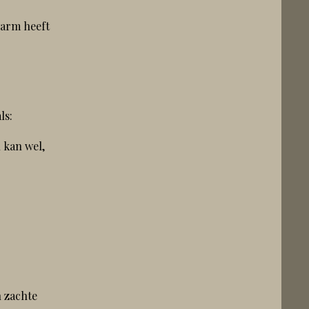
warm heeft
ls:
l kan wel,
n zachte