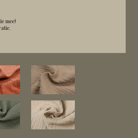
lie mee!
atie.