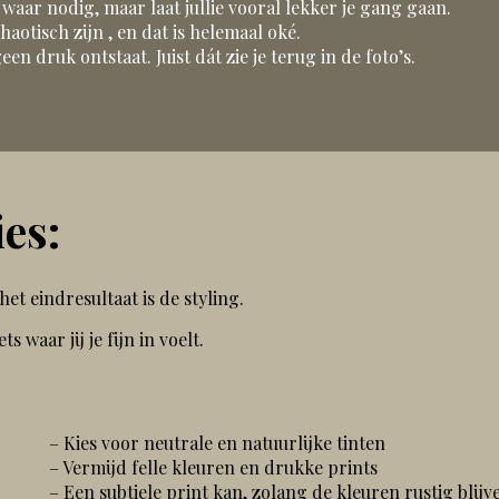
n waar nodig, maar laat jullie vooral lekker je gang gaan.
otisch zijn , en dat is helemaal oké.
n druk ontstaat. Juist dát zie je terug in de foto’s.
es:
et eindresultaat is de styling.
s waar jij je fijn in voelt.
– Kies voor neutrale en natuurlijke tinten
– Vermijd felle kleuren en drukke prints
– Een subtiele print kan, zolang de kleuren rustig blijv