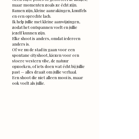
maar momenten zoals ze écht zijn.
Samen zijn, kleine aanrakingen, knuffels
en een oprechte lach.
Ik help jullie met kleine aanwijzingen,
zodat het ontspannen voelt en jullie
jezelf kunnen zijn.
Elke shoot is anders, omdat iedereen
anders is.
Of we nu de stad in gaan voor een
spontane cityshoot, kiezen voor een
stoere western vibe, de natuur
opzoeken, of iets doen wat écht bij jullie
past — alles draait om jullie verhaal.
Een shoot die niet alleen mooi is, maar
ook voelt als jullie.