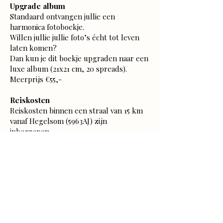
Upgrade album
Standaard ontvangen jullie een
harmonica fotoboekje.
Willen jullie jullie foto’s écht tot leven
laten komen?
Dan kun je dit boekje upgraden naar een
luxe album (21x21 cm, 20 spreads).
Meerprijs €55,-
Reiskosten
Reiskosten binnen een straal van 15 km
vanaf Hegelsom (5963AJ) zijn
inbegrepen.
Daarbuiten reken ik €0,40 per
kilometer.
Kortingen
– €25,- korting wanneer je binnen 2 jaar
opnieuw een shoot boekt
(geef dit even aan bij het boeken, dan
verwerk ik de korting)