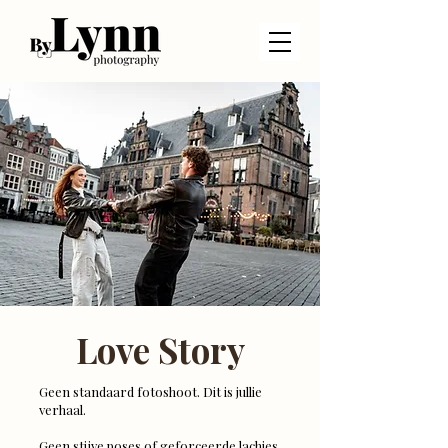
Love Story
Geen standaard fotoshoot. Dit is jullie
verhaal.
Geen stijve poses of geforceerde lachjes,