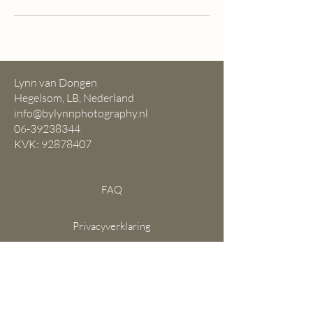
Lynn van Dongen​
Hegelsom, LB, Nederland
info@bylynnphotography.nl
06-39238344
KVK:
92878407
FAQ
Privacyverklaring
Algemene voorwaarden