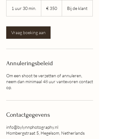
350
euro
1 uur 30 min.
1
€ 350
Bij de klant
u
u
3
0
Vraag boeking aan
m
i
n
.
Annuleringsbeleid
Om een shoot te verzetten of annuleren,
neem dan minimaal 48 uur vantevoren contact
op.
Contactgegevens
info@bylynnphotography.nl
Hombergstraat 5, Hegelsom, Netherlands